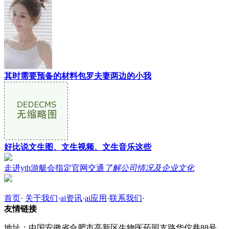
其时需要预备的材料包罗夫妻两边的小我
好比说文生图、文生视频、文生音乐这些
走进yth游艇会指定官网交通
了解公司情况及企业文化
首页
·
关于我们
·
ai资讯
·
ai应用
·
联系我们
·
友情链接
地址：中国安徽省合肥市高新区生物医药园支路华佗巷88号