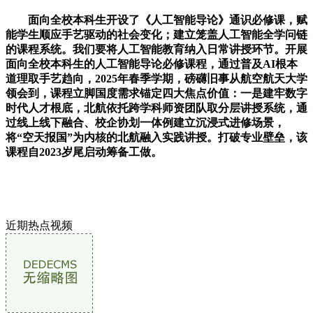
面向全校本科生开设了《人工智能导论》通识必修课，赋
能学生顺应手艺驱动的社会变化；建立笼盖人工智能全学问链
的课程系统。我们要将人工智能教育纳入日常讲授环节。开展
面向全校本科生的人工智能导论必修课程，通过普及AI根本
道理取手艺趋向，2025年春季学期，磅礴旧事从航空航天大学
领会到，课程立脚国度需求锚定四大焦点价值：一是建牢数字
时代人才根底，北航依托跨学科师资团队取分层讲授系统，通
过线上线下融合、校企协划一体例建立沉浸式进修场景，
将“空天报国”为内核的北航融入实践讲授。打破专业壁垒，该
课程自2023岁尾启动筹备工做。
近期热点视频