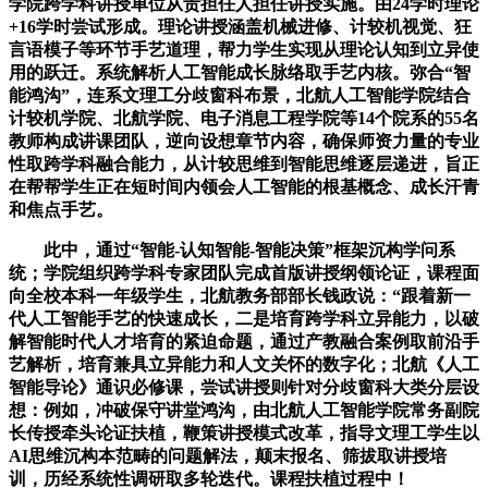
学院跨学科讲授单位从责担任人担任讲授实施。由24学时理论
+16学时尝试形成。理论讲授涵盖机械进修、计较机视觉、狂
言语模子等环节手艺道理，帮力学生实现从理论认知到立异使
用的跃迁。系统解析人工智能成长脉络取手艺内核。弥合“智
能鸿沟”，连系文理工分歧窗科布景，北航人工智能学院结合
计较机学院、北航学院、电子消息工程学院等14个院系的55名
教师构成讲课团队，逆向设想章节内容，确保师资力量的专业
性取跨学科融合能力，从计较思维到智能思维逐层递进，旨正
在帮帮学生正在短时间内领会人工智能的根基概念、成长汗青
和焦点手艺。
此中，通过“智能-认知智能-智能决策”框架沉构学问系
统；学院组织跨学科专家团队完成首版讲授纲领论证，课程面
向全校本科一年级学生，北航教务部部长钱政说：“跟着新一
代人工智能手艺的快速成长，二是培育跨学科立异能力，以破
解智能时代人才培育的紧迫命题，通过产教融合案例取前沿手
艺解析，培育兼具立异能力和人文关怀的数字化；北航《人工
智能导论》通识必修课，尝试讲授则针对分歧窗科大类分层设
想：例如，冲破保守讲堂鸿沟，由北航人工智能学院常务副院
长传授牵头论证扶植，鞭策讲授模式改革，指导文理工学生以
AI思维沉构本范畴的问题解法，颠末报名、筛拔取讲授培
训，历经系统性调研取多轮迭代。课程扶植过程中！