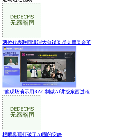
两位代表联同港理大参谋委员会颜吴余英
”他现场演示用RAG制做AI讲授东西过程
根喷鼻蕉打破了AI圈的安静