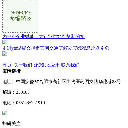
为中小企业赋能、为行业供给可复制的实
走进yth游艇会指定官网交通
了解公司情况及企业文化
首页
·
关于我们
·
ai资讯
·
ai应用
·
联系我们
·
友情链接
地址：中国安徽省合肥市高新区生物医药园支路华佗巷88号
邮编：230088
电话：0551-65331919
扫码关注