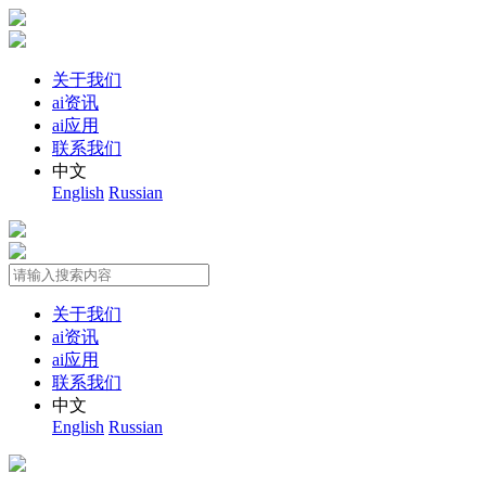
关于我们
ai资讯
ai应用
联系我们
中文
English
Russian
关于我们
ai资讯
ai应用
联系我们
中文
English
Russian