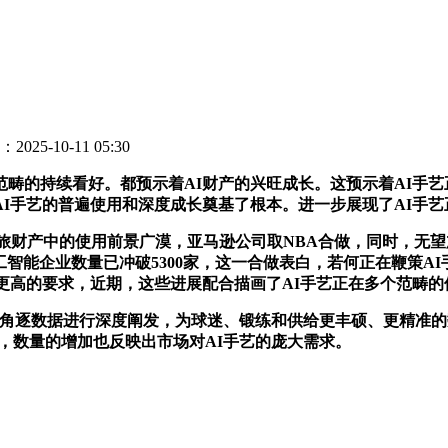
2025-10-11 05:30
的持续看好。都预示着AI财产的兴旺成长。这预示着AI手艺
I手艺的普遍使用和深度成长奠基了根本。进一步展现了AI手
财产中的使用前景广漠，亚马逊公司取NBA合做，同时，无望加
人工智能企业数量已冲破5300家，这一合做表白，若何正在鞭策
更高的要求，近期，这些进展配合描画了AI手艺正在多个范畴
量角逐数据进行深度阐发，为球迷、锻练和供给更丰硕、更精准
化，数量的增加也反映出市场对AI手艺的庞大需求。