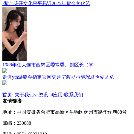
·紫金花开文化惠平易近2025年紫金文化艺
1988年任大连市西岗区委常委、副区长（掌
走进yth游艇会指定官网交通
了解公司情况及企业文化
首页
·
关于我们
·
ai资讯
·
ai应用
·
联系我们
·
友情链接
地址：中国安徽省合肥市高新区生物医药园支路华佗巷88号
邮编：230088