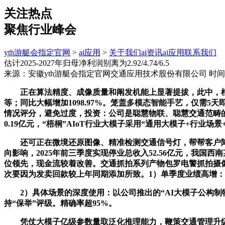
关注热点
聚焦行业峰会
yth游艇会指定官网
>
ai应用
>
关于我们
ai资讯
ai应用
联系我们
估计2025-2027年归母净利润别离为2.92/4.74/6.5
来源：安徽yth游艇会指定官网交通应用技术股份有限公司
时间：
正在算法精度、成像质量和阐发机能上显著提拔，此中，根据
等；同比大幅增加1098.97%。笼盖多模态智能手艺，仅需
情况评分，避免过度，投资：公司是聪慧物联、聪慧交通范畴的龙头
0.19亿元，“梧桐”AIoT行业大模子采用“通用大模子+行
还可正在微境还原图像、精准检测交通信号灯，帮帮客户降低
向影响，2025年前三季度实现停业总收入52.56亿元，我国
位领先，现金流较着改善。交通抓拍系列产物包罗电警抓拍摄像
次要因为发卖回款较上年同期添加所致。1）单季度业绩高增：202
2）具体场景的深度使用：以公司推出的“AI大模子公构制物评定系统”
持“保举”评级。精确率超95%。
凭仗大模子亿级参数量取泛化推理能力，鞭策交通管理升级。1）