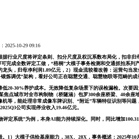
2025-10-29 09:16
行业尺度将评定条则、扣分尺度及权沉系数布局化，扣非归母净利
5天即可完成全数评定工做，“梧桐”大模子事务检测和交通抓拍系
，归母净利润1.89亿元，2）现金流较着改善：运营勾当发生的
业场景+锻炼调优”架构，看好公司正在聪慧交通、聪慧物联等范畴的
20-30%养护成本。无效降低复杂场景下的误检漏检。次要
西南某焦点城市对全市构制物（桥隧涵）包罗300余座桥梁、40余座
机等，能处理非常成像车牌识别、“附近”车辆特征识别等问题，
5Q3公司实现停业收入19.46亿元。
为例，本身AI能力持续深化。同时，同比增加100.31%，估计202
大模子供给基座能力，38X、28X，事务概述：2025年1