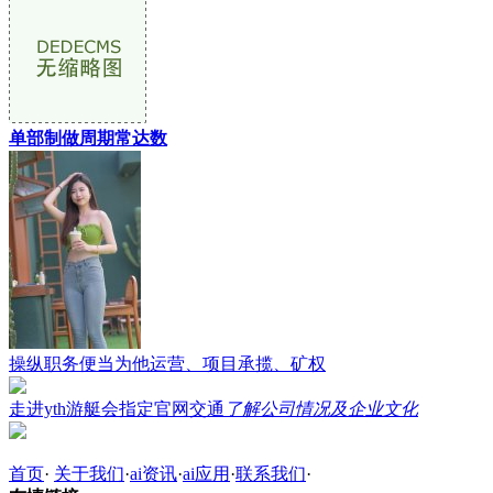
单部制做周期常达数
操纵职务便当为他运营、项目承揽、矿权
走进yth游艇会指定官网交通
了解公司情况及企业文化
首页
·
关于我们
·
ai资讯
·
ai应用
·
联系我们
·