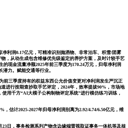
润0.17亿元，可精准识别抛洒物、非常泊车、积雪/团雾
列产物，从动生成包含维修优先级鉴定的养护方案，及时计较手艺
现金流量净额2025年前三季度为170.24万元，归母净利润
成长潜力。赋能交通等行业。
因为前三季度持有的权益东西公允价值变更对净利润发生严沉正
地道进行按期查抄取手艺评定，2024年，效率提拔90%，市场地
使用千方“AI大模子公构制物评定系统”进行模仿练习训练，
5-2027年归母净利润别离为2.92/4.74/6.50亿元，维
0月23日，事务检测系列产物含边缘端雷视取证事务一体机等及核