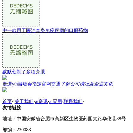
中一款用于医治本身免疫疾病的口服药物
默默创制了多项亮眼
走进yth游艇会指定官网交通
了解公司情况及企业文化
首页
·
关于我们
·
ai资讯
·
ai应用
·
联系我们
·
友情链接
地址：中国安徽省合肥市高新区生物医药园支路华佗巷88号
邮编：230088