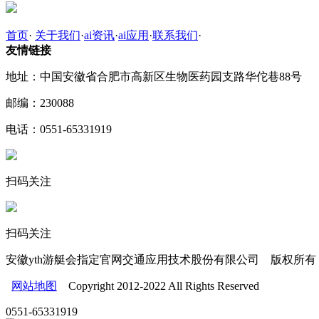
首页
·
关于我们
·
ai资讯
·
ai应用
·
联系我们
·
友情链接
地址：中国安徽省合肥市高新区生物医药园支路华佗巷88号
邮编：230088
电话：0551-65331919
扫码关注
扫码关注
安徽yth游艇会指定官网交通应用技术股份有限公司 版权所有
网站地图
Copyright 2012-2022 All Rights Reserved
0551-65331919