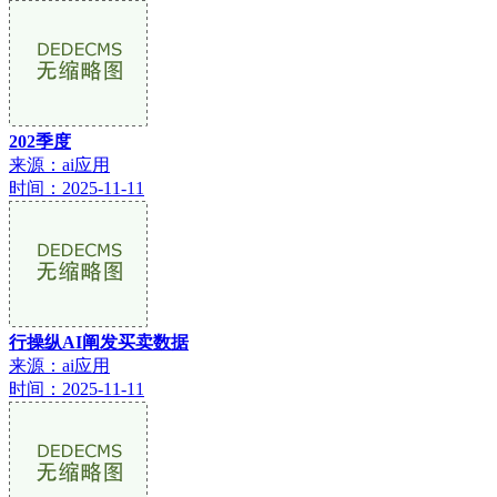
202季度
来源：ai应用
时间：2025-11-11
行操纵AI阐发买卖数据
来源：ai应用
时间：2025-11-11