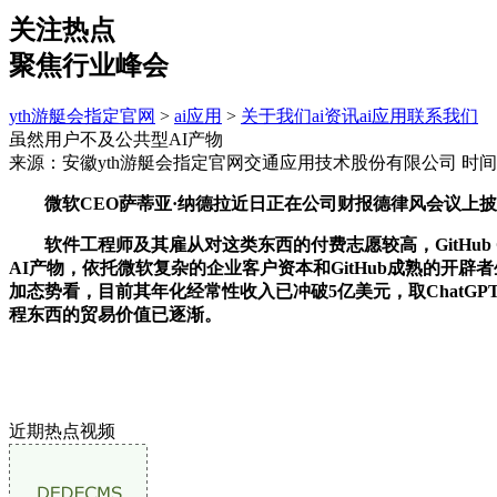
关注热点
聚焦行业峰会
yth游艇会指定官网
>
ai应用
>
关于我们
ai资讯
ai应用
联系我们
虽然用户不及公共型AI产物
来源：安徽yth游艇会指定官网交通应用技术股份有限公司
时间：
微软CEO萨蒂亚·纳德拉近日正在公司财报德律风会议上披露，过去
软件工程师及其雇从对这类东西的付费志愿较高，GitHub C
AI产物，依托微软复杂的企业客户资本和GitHub成熟的开辟者
加态势看，目前其年化经常性收入已冲破5亿美元，取ChatGP
程东西的贸易价值已逐渐。
近期热点视频