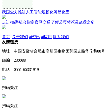
我国鼎力推进人工智能规模化贸易化应
走进yth游艇会指定官网交通
了解公司情况及企业文化
首页
·
关于我们
·
ai资讯
·
ai应用
·
联系我们
·
友情链接
地址：中国安徽省合肥市高新区生物医药园支路华佗巷88号
邮编：230088
电话：0551-65331919
扫码关注
扫码关注