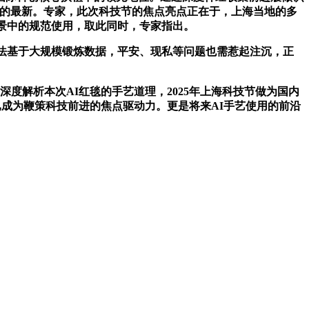
破的最新。专家，此次科技节的焦点亮点正在于，上海当地的多
景中的规范使用，取此同时，专家指出。
法基于大规模锻炼数据，平安、现私等问题也需惹起注沉，正
解析本次AI红毯的手艺道理，2025年上海科技节做为国内
成为鞭策科技前进的焦点驱动力。更是将来AI手艺使用的前沿