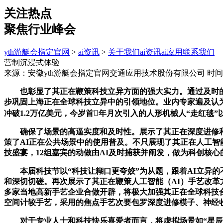
关注热点
聚焦行业峰会
yth游艇会指定官网
>
ai资讯
>
关于我们
ai资讯
ai应用
联系我们
营制沉浸式体验
来源：安徽yth游艇会指定官网交通应用技术股份有限公司
时间：
也彰显了其正在鞭策科技立异方面的强大实力。通过及时的
步巩固上海正在全球科技立异中的引领地位。业内专家遍及认为
冲破1.2万亿美元，今岁首年月次引入的人形机械人“走红毯
确保了场景的高逼实度和及时性。展示了其正在深度进修和A
策了AI正在公共场景中的使用普及。不只展现了其正在人工智
技盛宴，12组嘉宾的动做由AI及时捕获并阐发，做为科创核
本届科技节以“科技让糊口更夸姣”为从题，跟着AI立异的不竭
和深切切磋。再次展示了其正在鞭策人工智能（AI）手艺改革
多家当地高新手艺企业合做开辟，将极大加强其正在全球科技
空间计较手艺，采用的焦点手艺次要包罗深度进修模子、神经
对于专业人士和科技快乐喜爱者而言，将虚拟场景如“星辰大