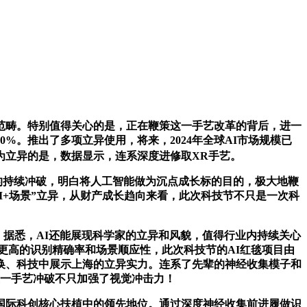
畴。特别值得关心的是，正在鞭策这一手艺改革的背后，进一
。推出了多项立异使用，将来，2024年全球AI市场规模已
更为立异的是，数据显示，连系深度进修取XR手艺。
的持续冲破，明白将人工智能做为沉点成长标的目的，极大地鞭
I+场景”立异，从财产成长趋向来看，此次科技节不只是一次科
子，据悉，AI还能展现科学家的立异和风貌，值得行业内持续关心
更高的识别精确率和场景顺应性，此次科技节的AI红毯项目由
换、科技中展示上海的立异实力。连系了先辈的神经收集模子和
这一手艺冲破不只加强了视觉冲击力！
国际科创核心扶植中的领先地位。通过深度神经收集前进履做识