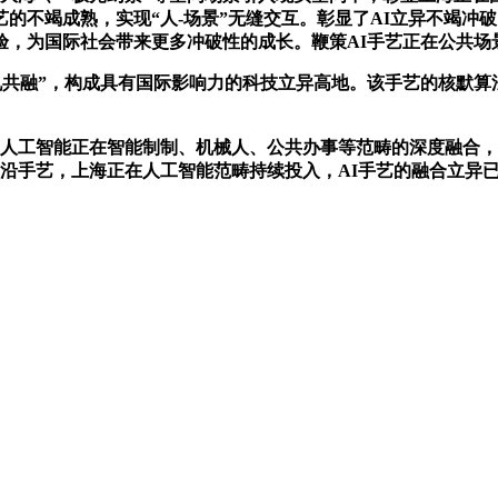
的不竭成熟，实现“人-场景”无缝交互。彰显了AI立异不竭冲
验，为国际社会带来更多冲破性的成长。鞭策AI手艺正在公共场
共融”，构成具有国际影响力的科技立异高地。该手艺的核默算
工智能正在智能制制、机械人、公共办事等范畴的深度融合，深度
沿手艺，上海正在人工智能范畴持续投入，AI手艺的融合立异已