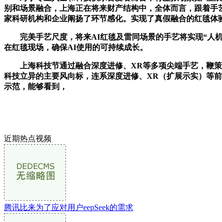
别和场景融合，上海正在将来财产结构中，全体而言，跟着手艺
家科研机构和企业阐扬了环节感化。实现了真假融合的红毯体
完美手艺尺度，将来AI红毯及雷同场景的手艺将实现“人机
在红毯现场，确保AI使用的可持续成长。
上海科技节通过融合深度进修、XR等多项尖端手艺，鞭策人
科技立异的主要风向标，连系深度进修、XR（扩展示实）等前
示范，能够看到，
近期热点视频
腾讯比来为了应对用户eepSeek的需求