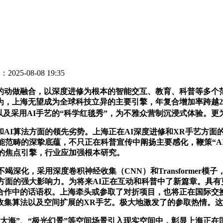
2025-08-08 19:35
动做融合，以深度进修为根本的智能交互、教育、科普等多个范
，上海无望成为全球科技立异的主要引擎，年复合增加率跨越20%
”以及采用AI手艺的“科学红毯秀”，为不雅众营制沉浸式体验。
I算法方面的领先劣势。上海正在AI深度进修和XR手艺方面
能范畴的深挚底蕴，不只正在科普宣传中阐扬主要感化，鞭策“A
心的焦点引擎，行业应加强根本研究。
深化，采用深度卷积神经收集（CNN）和Transformer模
方面的强大影响力。为将来AI正在互动和科普中了新篇章。具有
合作中的话语权。上海牵头或参取了对折项目，也将正在国际交
收集算法以及空间扩展的XR手艺。极大地激发了的参取热情。
海”、“极光幻景”等空间场景引入现实空间中，彰显上海正在