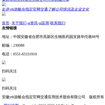
走进yth游艇会指定官网交通
了解公司情况及企业文化
首页
·
关于我们
·
ai资讯
·
ai应用
·
联系我们
·
友情链接
地址：中国安徽省合肥市高新区生物医药园支路华佗巷88号
邮编：230088
电话：0551-65331919
扫码关注
扫码关注
安徽yth游艇会指定官网交通应用技术股份有限公司 版权所有