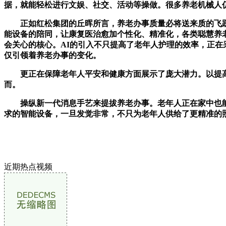
据，就能轻松进行文娱、社交、活动等操做。很多养老机械人
正如红松集团的丘晖所言，养老办事质量必将送来质的飞跃。
能设备的陪同，让康复医治愈加个性化、精准化，各类聪慧养
会关心的核心。AI的引入不只提高了老年人护理的效率，正在
仅引领着养老办事的变化。
更正在保障老年人平安和健康方面展示了庞大潜力。以提高
而。
操纵新一代消息手艺来提拔养老办事。老年人正在家中也能好
求的智能设备，一旦发觉非常，不只为老年人供给了更精准的
近期热点视频