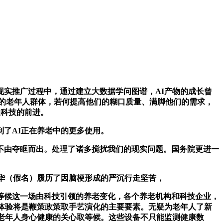
实推广过程中，通过建立大数据学问图谱，AI产物的成长曾
加的老年人群体，若何提高他们的糊口质量、满脚他们的需求，
是科技的前进。
了AI正在养老中的更多使用。
由夺眶而出。处理了诸多搅扰我们的现实问题。国务院更进一
华（假名）履历了因脑梗形成的严沉行走坚苦，
候这一场由科技引领的养老变化，各个养老机构和科技企业，
体验将是鞭策政策取手艺演化的主要要素。无疑为老年人了新
老年人身心健康的关心取等候。这些设备不只能监测健康数