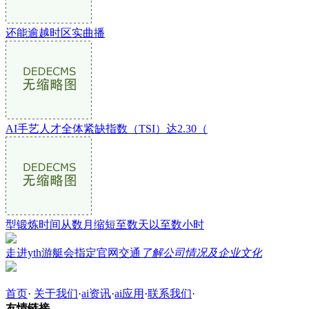
还能逾越时区实曲播
AI手艺人才全体紧缺指数（TSI）达2.30（
型锻炼时间从数月缩短至数天以至数小时
走进yth游艇会指定官网交通
了解公司情况及企业文化
首页
·
关于我们
·
ai资讯
·
ai应用
·
联系我们
·
友情链接