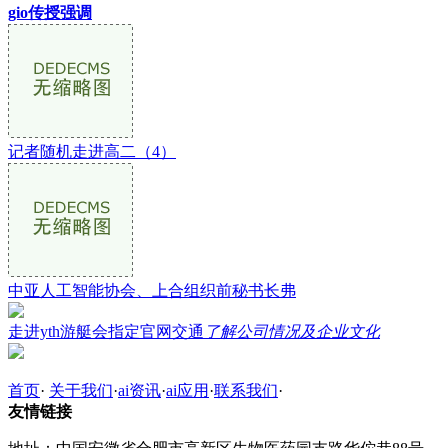
gio传授强调
记者随机走进高二（4）
中亚人工智能协会、上合组织前秘书长弗
走进yth游艇会指定官网交通
了解公司情况及企业文化
首页
·
关于我们
·
ai资讯
·
ai应用
·
联系我们
·
友情链接