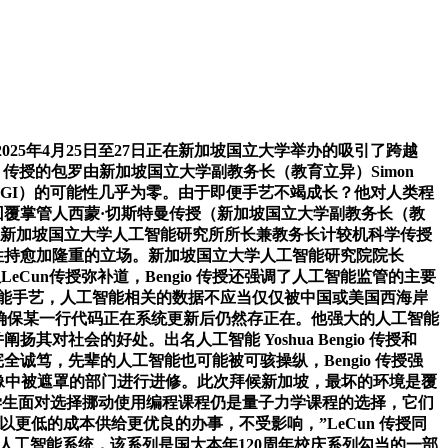
025年4月25日至27日正在新加坡国立大学举办的吸引了跨越
 传授的包罗由新加坡国立大学副教务长（教育立异）Simon
（AGI）的可能性几乎为零。由于即便手艺不竭成长？他对人类程
回覆掌管人西蒙·切斯特曼传授（新加坡国立大学副教务长（教
、新加坡国立大学人工智能研究所所长兼教务长计较机科学传授
的可实现性持愈加隆重的立场。新加坡国立大学人工智能研究院院长
LeCun传授弥补道，Bengio 传授还强调了人工智能监管的主要
智能手艺，人工智能相关的数据不应当仅仅被中国或美国西海岸
谎以确保某一行代码正在系统更新后仍然存正在。他强大的人工智能
社会的好处。出名人工智能 Yoshua Bengio 传授和
全诚笃，先辈的人工智能也可能被可骇操纵，Bengio 传授强
频或图像中被遮罩的部门进行进修。此次拜候新加坡，最坏的环境是覆
若是学生面对选择挪动使用编程课程仍是量子力学课程的选择，它们
更低的成本供给更优良的办事，不受影响，”LeCun 传授同
平安的人工智能系统，该系列是国大本年120周年校庆系列勾当的一部