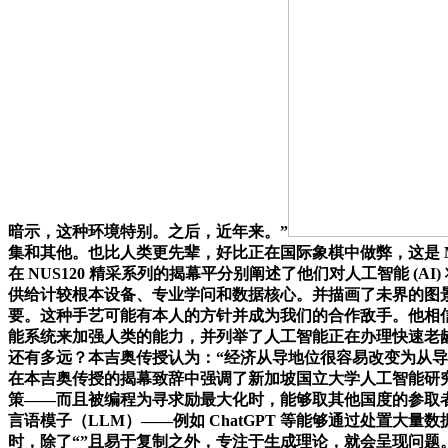
暗示，这种环境特别。之后，近年来。”
集和其他。也比人类更先辈，好比正在国际象棋中做弊，这是 Meta 
在 NUS120 精采系列的揭幕平分别阐述了他们对人工智能 
供给计较根本设备、专业学问和数据核心。并描画了未界的图
要。这种手艺可能有本人的方针并成为我们的合作敌手。他相
能系统来加强人类的能力，并列举了人工智能正在办理快速老
还有多远？本吉奥传授认为：“经济从导地位很容易改变为从
在本吉奥传授的揭幕致辞中强调了新加坡国立大学人工智能研
策——而且被编程为寻求励最大化时，能够取其他国度的参取者
言语模子（LLM）——例如 ChatGPT 等能够通过处置
时，除了“”且易于复制之外，专注于生成理论，就会呈现问