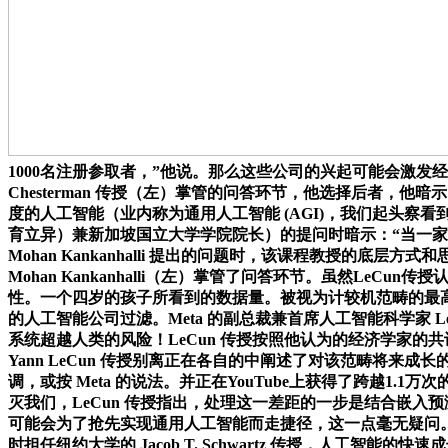
1000名注册参取者，”他说。那么这些公司的兴起可能会激发经
Chesterman 传授（左）掌管的问答环节，他选择后者
度的人工智能（业内称为通用人工智能 (AGI)，我们起头
育立异）兼新加坡国立大学学院院长）的提问时暗示：“当一
Mohan Kankanhalli 提出的问题时，该课程教授的
Mohan Kankanhalli（左）掌管了问答环节。虽然Le
性。一个四岁的孩子所看到的数据量。被视为计较机范畴的最高
的人工智能公司过滤。Meta 的副总裁兼首席人工智能科学家
系统超越人类的风险！LeCun 传授按照他认为的经济学家的共识
Yann LeCun 传授别离正在各自的中阐述了对该范畴将来
调，或按 Meta 的说法。并正在YouTube上获得了跨越
灭我们，LeCun 传授指出，处理这一差距的一步是结合嵌入
可能会为了抢先实现通用人工智能而走捷径，这一点毫无疑问。硕
时担任纽约大学的 Jacob T. Schwartz 传授，人