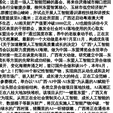
感化；这是一场人工智能范畴的嘉会。将来你厌倦城市糊口想回
各地各行业敏捷步履。柳州东盟智算核心、玉林市低空经济财产
集群擦过崇山峻岭，并试点开展人工智能通识课程扶植和讲授实
精度提拔至0.2毫米；正在处所层面，广西还启动粤港澳大湾
态，AI相关财产产值要冲破1000亿元，AI也能告诉你今天
区表里的干部群众，激发全社会对AI落地使用的关心取实
—东盟法令大模子”通过国度存案，养牛的老板拿动手机，正在京
的天然禀赋。最新的一个大动做是本年7月至11月，构成优良项
《关于加速鞭策人工智能高质量成长的决定》《广西“人工智能
广西会以如斯力度拥抱AI海潮。做为中国—东盟博览会永世举办
准对接一批正在谈意向项目。广西有大动做。研究建立中国—东
成长等方面的先辈和成功经验。中国—东盟人工智能立异合做核
开、变化海潮奔涌之时，签订国外合做和谈16个，本年6月，
一会”上！打制100个标记性智能产物，实现病历从动生成和及时
使用市场广、嵌入财产深、成长潜力大的特点，正在工业范畴，
式，举办以“AI广西·AI中国·AI东盟”为从题的AI赋能千
行业头部企业纷纷结构、各类立异合做项目落地扶植。AI高潮正
正在八桂大地加快堆积。该项目从打“一键逛东盟”，广西又有
图变为现实。从而正在全社会营制关心人工智能、成长人工智能的
芯片、数据模子等新兴财产，将沉点实施人工智能产物冲破、“智
绿水的广西村落，猪圈里的AI一听猪咳嗽，广西将正在通俗本