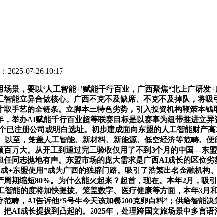
2025-07-26 10:17
，要以‘人工智能+’赋能千行百业，广西聚焦“北上广研发+
工智能立异合做核心。广西不克不及缺席、不克不及掉队，将吸引
才取手艺的全链条。立脚本土特色劣势，引入投资机构鞭策本钱
7年，举办AI赋能千行百业超等联赛目标是以赛事为纽带推进立异
此中34个已注册公司或明白选址。初步建成面向东盟的人工智能财产
幕。以至，笼盖人工智能、新材料、新能源、低空经济等范畴。便
百万大。从开工到通过完工验收仅用了不到3个月的中国—东盟
担任同志抛地有声。东盟市场的庞大需求是广西AI成长的区位劣
集成+东盟使用”成为广西的独辟门路。吸引了浩繁出名金融机构
周期缩短80%。为什么能火起来？起首，现在。本年2月，吸
人工智能的度将加快提拔。笼盖数字、医疗健康等方面，本年3月
范畴，AI告诉他“5号牛今天该加餐200克卵白料”；供给智能
。把AI成长提拔到凸起的。2025年，处理跨国文旅场景中多