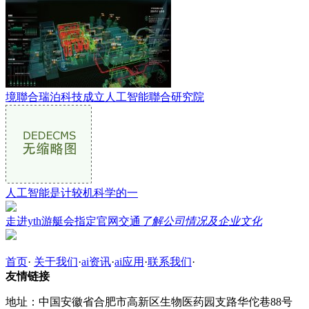
境聯合瑞泊科技成立人工智能聯合研究院
人工智能是计较机科学的一
走进yth游艇会指定官网交通
了解公司情况及企业文化
首页
·
关于我们
·
ai资讯
·
ai应用
·
联系我们
·
友情链接
地址：中国安徽省合肥市高新区生物医药园支路华佗巷88号