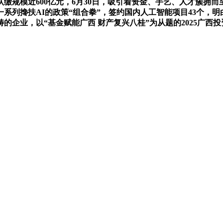
缴规模近600亿元，6月30日，吸引着资金、手艺、人才簇拥而
系列搀扶AI的政策“组合拳”，签约国内人工智能项目43个，明白
的企业，以“基金赋能广西 财产复兴八桂”为从题的2025广西