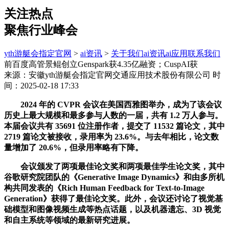
关注热点
聚焦行业峰会
yth游艇会指定官网
>
ai资讯
>
关于我们
ai资讯
ai应用
联系我们
前百度高管景鲲创立Genspark获4.35亿融资；CuspAI获
来源：安徽yth游艇会指定官网交通应用技术股份有限公司
时
间：2025-02-18 17:33
2024 年的 CVPR 会议在美国西雅图举办，成为了该会议
历史上最大规模和最多参与人数的一届，共有 1.2 万人参与。
本届会议共有 35691 位注册作者，提交了 11532 篇论文，其中
2719 篇论文被接收，录用率为 23.6%。与去年相比，论文数
量增加了 20.6%，但录用率略有下降。
会议颁发了两项最佳论文奖和两项最佳学生论文奖，其中
谷歌研究院团队的《Generative Image Dynamics》和由多所机
构共同发表的《Rich Human Feedback for Text-to-Image
Generation》获得了最佳论文奖。此外，会议还讨论了视觉基
础模型和图像视频生成等热点话题，以及机器遗忘、3D 视觉
和自主系统等领域的最新研究进展。