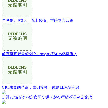
早鸟倒计时3天丨院士领衔、重磅嘉宾云集
前百度高管景鲲创立Genspark获4.35亿融资；
GPT未竟的革命，由o1接棒：或是LLM研究最
走进yth游艇会指定官网交通
了解公司情况及企业文化