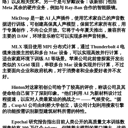
络）以及相关技术。另一个是可穿戴设备：该新部门包括
Meta 其余的硬件业务，例如与 Ray-Ban 合作的智能眼镜。
MicDrop 是一款 AI 人声插件，使用艺术家自己的声音数
据进行训练，可创建高保真人声模型，保留艺术家所有权，用
于专属创作，不向公众开放。它将于今年夏天推出，兼容所有
主要的 DAW，环球音乐称它可以实现多种声音转换。
MLX 项目使用 MPI 分布式计算，通过 Thunderbolt 4 电
缆来连接主控机和多台 Mac 设备，可以实现高效并行计算，
适合家庭环境下训练 AI 等场景。苹果公司此前曾探索开发出
类似的 XGrid 项目，串联多台 Mac 设备实现并行计算，不过
主要面向企业和政府机构，对于消费者和业余爱好者并不友
好。
Hinton对这家初创公司给予了较高的评价，称该公司及其
使命给自己留下了深刻印象。“他们利用 AI 为新材料设计过
程提速，以应对人类最紧迫的挑战之一 —— 气候变化。”据
悉，CuspAI 公司由剑桥大学创立，该公司计划利用搜索引擎
的功能按需识别新型建筑材料所需的特性。
Epochai 研究报告指出目前人类公开的高质量文本训练数
据集约有 300 万亿个 tokens，但随着大模型的胃口增大，这些