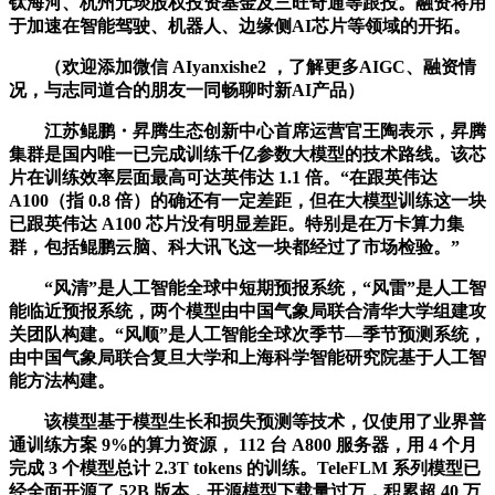
钛海河、杭州元琰股权投资基金及三旺奇通等跟投。融资将用
于加速在智能驾驶、机器人、边缘侧AI芯片等领域的开拓。
（欢迎添加微信 AIyanxishe2 ，了解更多AIGC、融资情
况，与志同道合的朋友一同畅聊时新AI产品）
江苏鲲鹏・昇腾生态创新中心首席运营官王陶表示，昇腾
集群是国内唯一已完成训练千亿参数大模型的技术路线。该芯
片在训练效率层面最高可达英伟达 1.1 倍。“在跟英伟达
A100（指 0.8 倍）的确还有一定差距，但在大模型训练这一块
已跟英伟达 A100 芯片没有明显差距。特别是在万卡算力集
群，包括鲲鹏云脑、科大讯飞这一块都经过了市场检验。”
“风清”是人工智能全球中短期预报系统，“风雷”是人工智
能临近预报系统，两个模型由中国气象局联合清华大学组建攻
关团队构建。“风顺”是人工智能全球次季节—季节预测系统，
由中国气象局联合复旦大学和上海科学智能研究院基于人工智
能方法构建。
该模型基于模型生长和损失预测等技术，仅使用了业界普
通训练方案 9%的算力资源， 112 台 A800 服务器，用 4 个月
完成 3 个模型总计 2.3T tokens 的训练。TeleFLM 系列模型已
经全面开源了 52B 版本，开源模型下载量过万，积累超 40 万