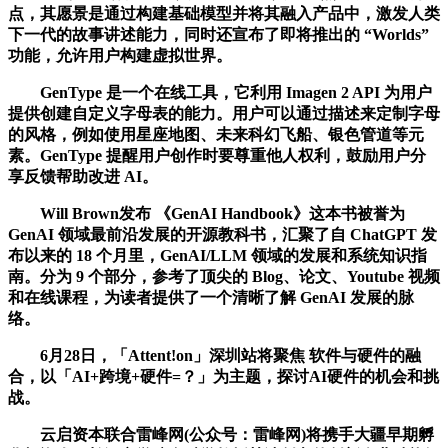
点，其愿景是通过构建基础模型并将其融入产品中，激发人类
下一代的故事讲述能力，同时还宣布了即将推出的 “Worlds”
功能，允许用户构建虚拟世界。
GenType 是一个在线工具，它利用 Imagen 2 API 为用户
提供创建自定义字母表的能力。用户可以通过描述来定制字母
的风格，例如使用星座地图、未来科幻飞船、银色管道等元
素。GenType 提醒用户创作时要尊重他人权利，鼓励用户分
享反馈帮助改进 AI。
Will Brown发布 《GenAI Handbook》这本书被誉为
GenAI 领域最前沿发展的开源教科书，汇聚了自 ChatGPT 发
布以来的 18 个月里，GenAI/LLM 领域的发展和系统知识指
南。分为 9 个部分，参考了顶尖的 Blog、论文、Youtube 视频
和在线课程，为读者提供了一个清晰了解 GenAI 发展的脉
络。
6月28日，「Attent!on」深圳站将聚焦 软件与硬件的融
合，以「AI+跨境+硬件=？」为主题，探讨AI硬件的机会和挑
战。
云启资本联合雷峰网(公众号：雷峰网)将携手大疆早期孵