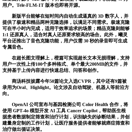
用户。Tele-FLM-1T 版本也即将开源。
新版平台能够在短时间内自动生成逼真的 3D 数字人，并
提供了极速和精品两种克隆选择，以满足不同需求。极速克隆
可在半小时内完成，适用于效率追求的场景；精品克隆则能够
1:1 还原真人，适合对真人还原要求较高的场合。此外，曦灵
平台还推出了音色克隆功能，用户仅需 30 秒的录音即可生成
专属音色。
在超长图文理解上，橙篇可实现超长文本无损理解，支持
用户一次性上传100个多种格式、单个最大200MB的文件，并
支持基于上传内容进行快速总结、问答和创作。
商汤科技披露今年50篇论文入选CVPR，其中还有9篇被
录用为Oral、Highlight。论文涉及自动驾驶、机器人等前沿方
向。
OpenAI 公司宣布与基因检测公司 Color Health 合作，将
使用 GPT-4o 模型开发 AI 工具 Cancer Copilot，帮助医生根
据患者数据制定筛查和治疗计划，识别缺失的诊断结果，并创
建量身定制的工作计划，让医疗服务提供者能够就癌症筛查和
治疗做出循证决策。