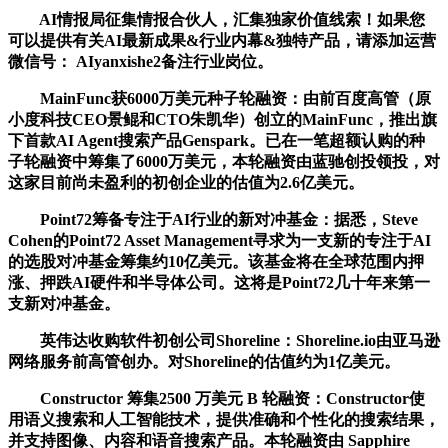
AI情报局征集情报合伙人，汇集独家价值线索！如果您
可以提供有关AI最新成果&行业内幕&独特产品，请添加运营
微信号： AIyanxishe2备注行业岗位。
MainFunc获6000万美元种子轮融资：由前百度高管（原
小度科技CEO景鲲和CTO朱凯华）创立的MainFunc，推出旗
下首款AI Agent搜索产品Genspark。已在一笔超额认购的种
子轮融资中筹集了6000万美元，本轮融资由蓝驰创投领投，对
这家目前尚未盈利的初创企业的估值为2.6亿美元。
Point72筹备专注于AI行业的新对冲基金：据悉，Steve
Cohen的Point72 Asset Management寻求为一支新的专注于AI
的选股对冲基金筹集约10亿美元。该基金将在全球范围内押
涨、押跌AI硬件和半导体公司。这将是Point72几十年来第一
支新对冲基金。
英伟达收购软件初创公司Shoreline：Shoreline.io由亚马逊
网络服务前高管创办。对Shoreline的估值约为1亿美元。
Constructor 筹集2500 万美元 B 轮融资：Constructor使
用语义搜索和人工智能技术，提供准确和个性化的搜索结果，
并支持图像、内容和语音搜索产品。本轮融资由 Sapphire