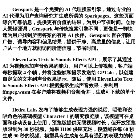
Genspark 是一个免费的 AI 代理搜索引擎，通过专业的
AI 代理为用户查询研究并生成所谓的 Sparkpages。这些页面
综合可靠信息，提供更有价值的结果，为用户节省时间。创始
人景鲲强调，Genspark 与传统搜索引擎不同，更像是一群快
速为用户找到所需答案的有用 AI 伙伴。Genspark 旨在消除
广告、诱导内容和偏见结果，提供干净、高质量的信息，让用
户从一个地方就能访问所需信息，节省时间。
ElevenLabs Texts to Sounds Effects API ，展示了其通过
AI 为视频添加声音效果的能力。用户可以上传视频，客户端
每秒提取 4 个帧，并将这些帧和提示发送给 GPT-4o，以创建
自定义的文本到声音效果提示。随后，使用 ElevenLabs Text
to Sounds Effects API 根据提示生成声音效果，并利用
ffmpeg.wasm 在客户端将视频和音频合并，生成可下载的单个
文件。
Hedra Labs 发布了能够生成表现力强的说话、唱歌和说
唱角色的基础模型 Character-1 的研究预览版，该模型可在桌
面和移动设备上使用，预览版提供无限视频时长，但开放预览
版限制为 30 秒视频。如果 H100 供应充足，模型能在每 60 秒
生成 90 秒的视频。模型具有生成角色具有强烈的表现力的特