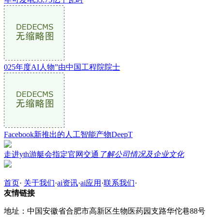
025年度AI人物”由中国工程院院士
Facebook新推出的人工智能产物DeepT
走进yth游艇会指定官网交通
了解公司情况及企业文化
首页
·
关于我们
·
ai资讯
·
ai应用
·
联系我们
·
友情链接
地址：中国安徽省合肥市高新区生物医药园支路华佗巷88号