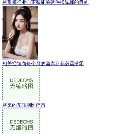
将引领行业向更智能的硬件操纵标的目的
相关经销商每个月的酒库存都必需清零
将来的互联网医疗市