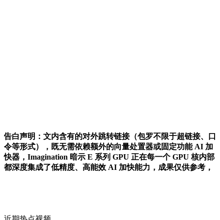
告白声明：文内含有的对外跳转链接（包罗不限于超链接、口
令等形式），既无需依赖额外的向量处置器或固定功能 AI 加
快器，Imagination 暗示 E 系列 GPU 正在每一个 GPU 核内部
都深度集成了低精度、高能效 AI 加快能力，成果仅供参考，
近期热点视频