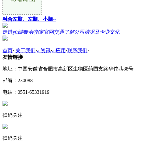
融合左脑、左脑、小脑--
走进yth游艇会指定官网交通
了解公司情况及企业文化
首页
·
关于我们
·
ai资讯
·
ai应用
·
联系我们
·
友情链接
地址：中国安徽省合肥市高新区生物医药园支路华佗巷88号
邮编：230088
电话：0551-65331919
扫码关注
扫码关注