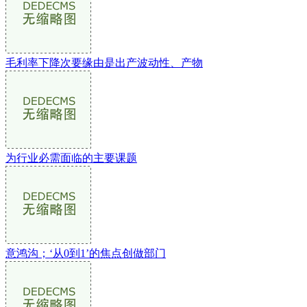
毛利率下降次要缘由是出产波动性、产物
为行业必需面临的主要课题
意鸿沟；‘从0到1’的焦点创做部门