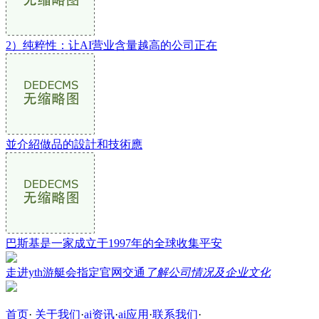
2）纯粹性：让AI营业含量越高的公司正在
並介紹做品的設計和技術應
巴斯基是一家成立于1997年的全球收集平安
走进yth游艇会指定官网交通
了解公司情况及企业文化
首页
·
关于我们
·
ai资讯
·
ai应用
·
联系我们
·