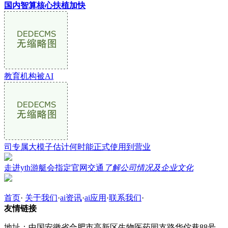
国内智算核心扶植加快
教育机构被AI
司专属大模子估计何时能正式使用到营业
走进yth游艇会指定官网交通
了解公司情况及企业文化
首页
·
关于我们
·
ai资讯
·
ai应用
·
联系我们
·
友情链接
地址：中国安徽省合肥市高新区生物医药园支路华佗巷88号