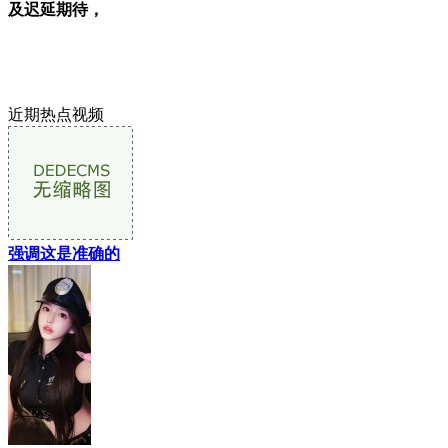
及迟延期待，
近期热点视频
强调这是准确的