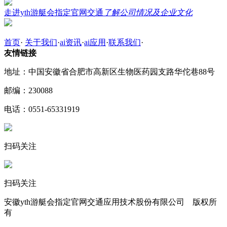
走进yth游艇会指定官网交通
了解公司情况及企业文化
首页
·
关于我们
·
ai资讯
·
ai应用
·
联系我们
·
友情链接
地址：中国安徽省合肥市高新区生物医药园支路华佗巷88号
邮编：230088
电话：0551-65331919
扫码关注
扫码关注
安徽yth游艇会指定官网交通应用技术股份有限公司 版权所
有