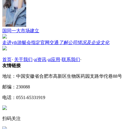
国同一大市场建立
走进yth游艇会指定官网交通
了解公司情况及企业文化
首页
·
关于我们
·
ai资讯
·
ai应用
·
联系我们
·
友情链接
地址：中国安徽省合肥市高新区生物医药园支路华佗巷88号
邮编：230088
电话：0551-65331919
扫码关注