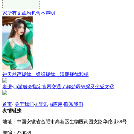
家所有文章均包含本声明
钟天然严规律、组织规律、清廉规律和糊
走进yth游艇会指定官网交通
了解公司情况及企业文化
首页
·
关于我们
·
ai资讯
·
ai应用
·
联系我们
·
友情链接
地址：中国安徽省合肥市高新区生物医药园支路华佗巷88号
邮编：230088