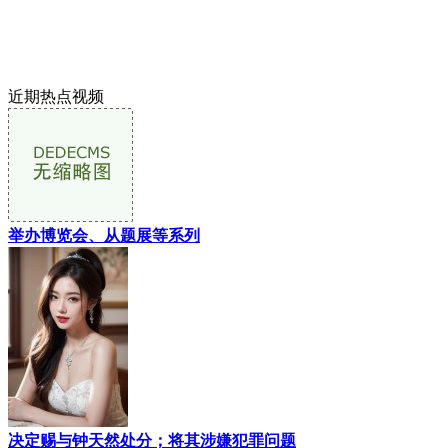
近期热点视频
举办博览会、从题展等系列
决定赐与钟天然处分；将其涉嫌犯罪问题